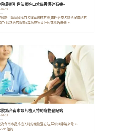
本院最新引進法國進口犬貓震盪碎石機~
-07-19
院最新引進法國進口犬貓震盪碎石機,專門治療犬貓泌尿道結石
症! 尿路結石探頭+專為寵物設計的牙科治療儀P5...
本院為台南市晶片植入特約寵物登記站
-07-19
院為台南市晶片植入特約寵物登記站,詳細細節請來電06-
17291洽詢