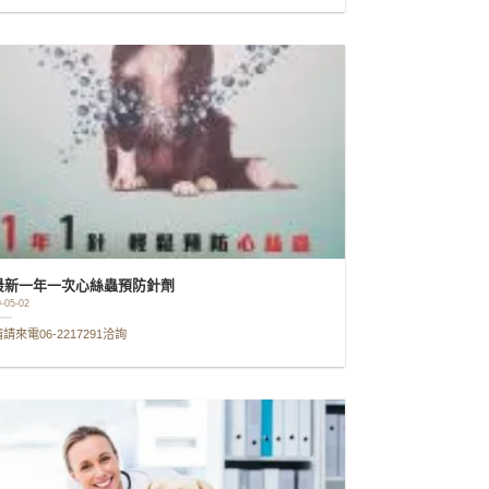
最新一年一次心絲蟲預防針劑
-05-02
請來電06-2217291洽詢