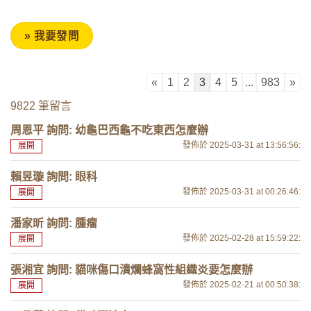
«
1
2
3
4
5
...
983
»
9822 筆留言
周恩平 詢問: 幼龜巴西龜不吃東西怎麼辦
發佈於 2025-03-31
at 13:56:56
:
展開
賴昱璇 詢問: 眼科
發佈於 2025-03-31
at 00:26:46
:
展開
潘家昕 詢問: 腫瘤
發佈於 2025-02-28
at 15:59:22
:
展開
張湘宜 詢問: 貓咪傷口潰爛蜂窩性組織炎要怎麼辦
發佈於 2025-02-21
at 00:50:38
:
展開