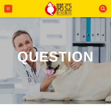
Skip
to
content
QUESTION
線上問診