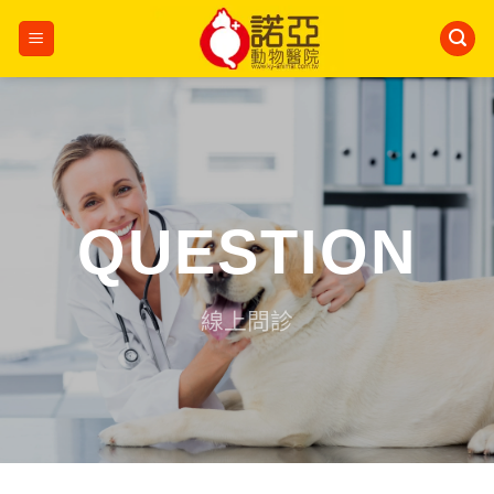
Skip
to
content
QUESTION
線上問診