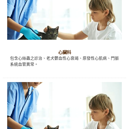
心臟科
包含心絲蟲之診治、老犬鬱血性心衰竭、原發性心肌病、門脈
系統血管異常。