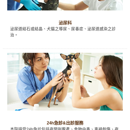
泌尿科
泌尿道結石或結晶、犬貓之導尿、尿毒症、泌尿道感染之診
治。
24h急診&出診服務
本院接受24h急診包括夜間剖腹產、食物中毒、車禍創傷、夜