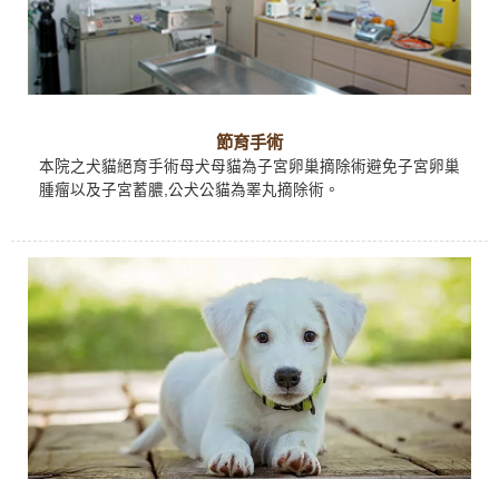
節育手術
本院之犬貓絕育手術母犬母貓為子宮卵巢摘除術避免子宮卵巢
腫瘤以及子宮蓄膿,公犬公貓為睪丸摘除術。