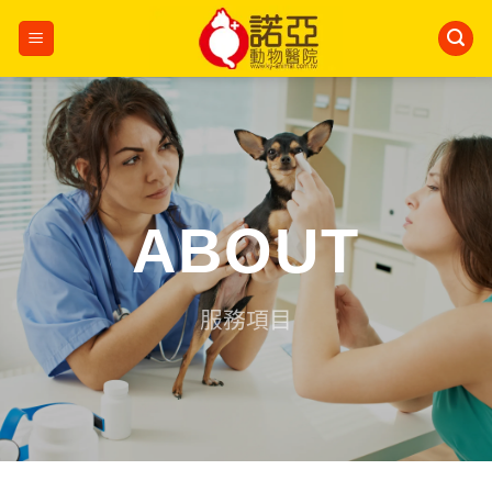
Skip
to
content
ABOUT
服務項目